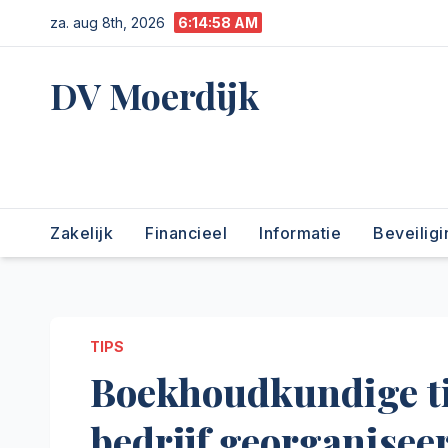
Ga
za. aug 8th, 2026
6:14:59 AM
naar
de
DV Moerdijk
inhoud
Niet alleen Moerdijk | gewoon
zakelijk
Zakelijk
Financieel
Informatie
Beveiligi
TIPS
Boekhoudkundige ti
bedrijf georganisee