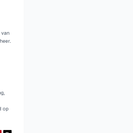
t van
heer.
ng,
d op