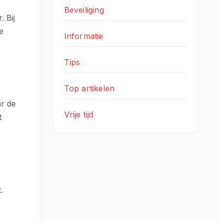
Beveiliging
 Bij
e
Informatie
Tips
Top artikelen
ar de
Vrije tijd
t
.