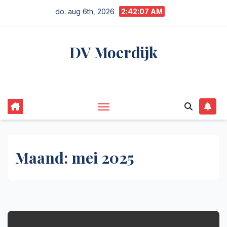
Ga
do. aug 6th, 2026
2:42:07 AM
naar
de
DV Moerdijk
inhoud
Niet alleen Moerdijk | gewoon zakelijk
Maand:
mei 2025