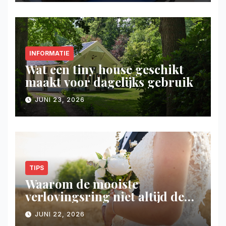
INFORMATIE
Wat een tiny house geschikt
maakt voor dagelijks gebruik
JUNI 23, 2026
TIPS
Waarom de mooiste
verlovingsring niet altijd de
duurste hoeft te zijn
JUNI 22, 2026