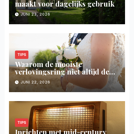
maakt voor dagelijks gebruik
JUNI 23, 2026
TIPS
Waarom de mooiste
verlovingsring niet altijd de
duurste hoeft te zijn
JUNI 22, 2026
TIPS
Inrichten met mid-century