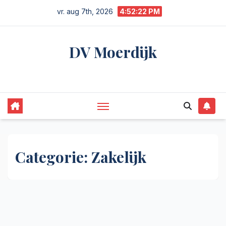
Ga
vr. aug 7th, 2026
4:52:22 PM
naar
de
DV Moerdijk
inhoud
Niet alleen Moerdijk | gewoon zakelijk
Categorie:
Zakelijk