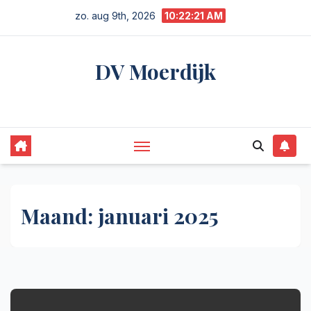
Ga
zo. aug 9th, 2026
10:22:21 AM
naar
de
DV Moerdijk
inhoud
Niet alleen Moerdijk | gewoon zakelijk
Maand:
januari 2025