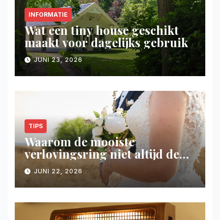
INFORMATIE
Wat een tiny house geschikt
maakt voor dagelijks gebruik
JUNI 23, 2026
TIPS
Waarom de mooiste
verlovingsring niet altijd de
duurste hoeft te zijn
JUNI 22, 2026